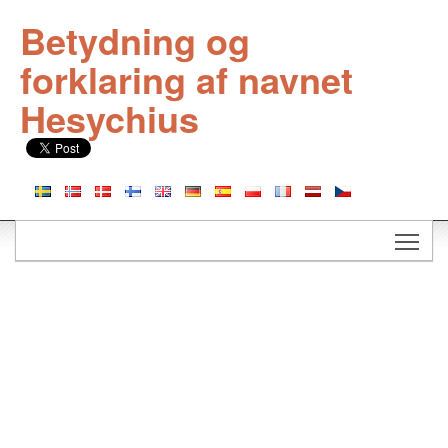
Betydning og
forklaring af navnet
Hesychius
Togg