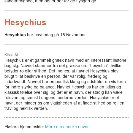
sandfærdighed, men det er der for de nysgerrige.
Hesychius
Hesychius
har navnedag på 18 November
Kilde: AI
Hesychius er et gammelt græsk navn med en interessant historie
bag sig. Navnet stammer fra det græske ord "hesychia", hvilket
betyder ro eller stilhed. Det menes, at navnet Hesychius blev
brugt til at beskrive en person, der var rolig, fredelig og
indadvendt. Navnet har en poetisk klang og udstråler en vis form
for indre styrke og balance. Navnet Hesychius har en tidløs og
klassisk følelse over sig, og det er et navn, der stadig kan være
relevant og smukt i dagens moderne verden. Hesychius er et
navn, der minder os om vigtigheden af at finde stilhed og ro i en
travl og hektisk verden.
Ekstern hjemmeside:
Mere om danske navne