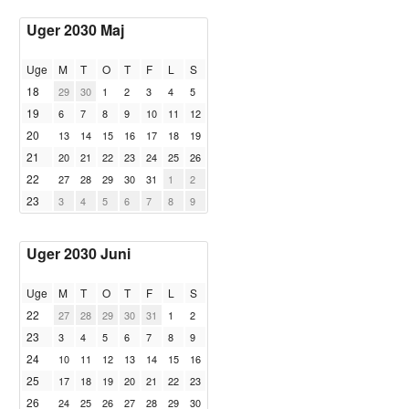
Uger 2030 Maj
Uge
M
T
O
T
F
L
S
18
29
30
1
2
3
4
5
19
6
7
8
9
10
11
12
20
13
14
15
16
17
18
19
21
20
21
22
23
24
25
26
22
27
28
29
30
31
1
2
23
3
4
5
6
7
8
9
Uger 2030 Juni
Uge
M
T
O
T
F
L
S
22
27
28
29
30
31
1
2
23
3
4
5
6
7
8
9
24
10
11
12
13
14
15
16
25
17
18
19
20
21
22
23
26
24
25
26
27
28
29
30