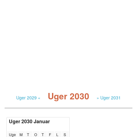
Uger 2030
Uger 2029 «
» Uger 2031
Uger 2030 Januar
Uge
M
T
O
T
F
L
S