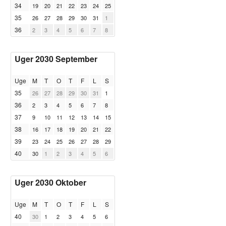
34
19
20
21
22
23
24
25
35
26
27
28
29
30
31
1
36
2
3
4
5
6
7
8
Uger 2030 September
Uge
M
T
O
T
F
L
S
35
26
27
28
29
30
31
1
36
2
3
4
5
6
7
8
37
9
10
11
12
13
14
15
38
16
17
18
19
20
21
22
39
23
24
25
26
27
28
29
40
30
1
2
3
4
5
6
Uger 2030 Oktober
Uge
M
T
O
T
F
L
S
40
30
1
2
3
4
5
6