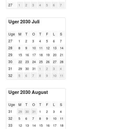
27
1
2
3
4
5
6
7
Uger 2030 Juli
Uge
M
T
O
T
F
L
S
27
1
2
3
4
5
6
7
28
8
9
10
11
12
13
14
29
15
16
17
18
19
20
21
30
22
23
24
25
26
27
28
31
29
30
31
1
2
3
4
32
5
6
7
8
9
10
11
Uger 2030 August
Uge
M
T
O
T
F
L
S
31
29
30
31
1
2
3
4
32
5
6
7
8
9
10
11
33
12
13
14
15
16
17
18