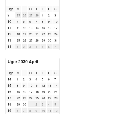
Uge
M
T
O
T
F
L
S
9
25
26
27
28
1
2
3
10
4
5
6
7
8
9
10
11
11
12
13
14
15
16
17
12
18
19
20
21
22
23
24
13
25
26
27
28
29
30
31
14
1
2
3
4
5
6
7
Uger 2030 April
Uge
M
T
O
T
F
L
S
14
1
2
3
4
5
6
7
15
8
9
10
11
12
13
14
16
15
16
17
18
19
20
21
17
22
23
24
25
26
27
28
18
29
30
1
2
3
4
5
19
6
7
8
9
10
11
12