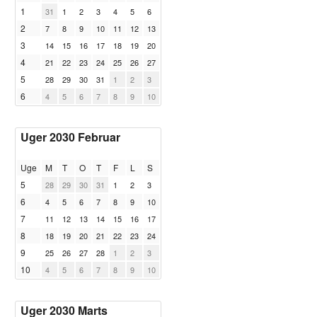
1
31
1
2
3
4
5
6
2
7
8
9
10
11
12
13
3
14
15
16
17
18
19
20
4
21
22
23
24
25
26
27
5
28
29
30
31
1
2
3
6
4
5
6
7
8
9
10
Uger 2030 Februar
Uge
M
T
O
T
F
L
S
5
28
29
30
31
1
2
3
6
4
5
6
7
8
9
10
7
11
12
13
14
15
16
17
8
18
19
20
21
22
23
24
9
25
26
27
28
1
2
3
10
4
5
6
7
8
9
10
Uger 2030 Marts