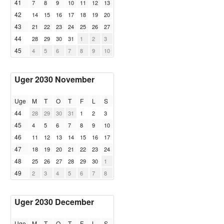
41
7
8
9
10
11
12
13
42
14
15
16
17
18
19
20
43
21
22
23
24
25
26
27
44
28
29
30
31
1
2
3
45
4
5
6
7
8
9
10
Uger 2030 November
Uge
M
T
O
T
F
L
S
44
28
29
30
31
1
2
3
45
4
5
6
7
8
9
10
46
11
12
13
14
15
16
17
47
18
19
20
21
22
23
24
48
25
26
27
28
29
30
1
49
2
3
4
5
6
7
8
Uger 2030 December
Uge
M
T
O
T
F
L
S