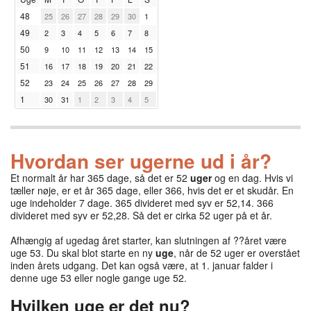
48
25
26
27
28
29
30
1
49
2
3
4
5
6
7
8
50
9
10
11
12
13
14
15
51
16
17
18
19
20
21
22
52
23
24
25
26
27
28
29
1
30
31
1
2
3
4
5
Hvordan ser ugerne ud i år?
Et normalt år har 365 dage, så det er 52
uger
og en dag. Hvis vi
tæller nøje, er et år 365 dage, eller 366, hvis det er et skudår. En
uge indeholder 7 dage. 365 divideret med syv er 52,14. 366
divideret med syv er 52,28. Så det er cirka 52 uger på et år.
Afhængig af ugedag året starter, kan slutningen af ??året være
uge 53. Du skal blot starte en ny
uge
, når de 52 uger er overstået
inden årets udgang. Det kan også være, at 1. januar falder i
denne uge 53 eller nogle gange uge 52.
Hvilken uge er det nu?