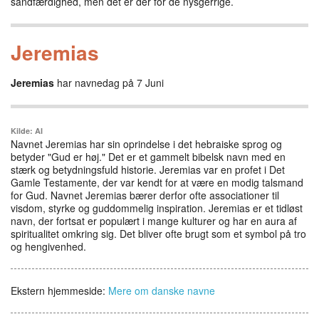
sandfærdighed, men det er der for de nysgerrige.
Jeremias
Jeremias
har navnedag på 7 Juni
Kilde: AI
Navnet Jeremias har sin oprindelse i det hebraiske sprog og
betyder "Gud er høj." Det er et gammelt bibelsk navn med en
stærk og betydningsfuld historie. Jeremias var en profet i Det
Gamle Testamente, der var kendt for at være en modig talsmand
for Gud. Navnet Jeremias bærer derfor ofte associationer til
visdom, styrke og guddommelig inspiration. Jeremias er et tidløst
navn, der fortsat er populært i mange kulturer og har en aura af
spiritualitet omkring sig. Det bliver ofte brugt som et symbol på tro
og hengivenhed.
Ekstern hjemmeside:
Mere om danske navne