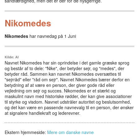
sandfærdighed, men det er der for de nysgerrige.
Nikomedes
Nikomedes
har navnedag på 1 Juni
Kilde: AI
Navnet Nikomedes har sin oprindelse i det gamle græske sprog
og består af to dele: "Nike", der betyder sejr, og "medes", der
betyder råd. Sammen kan navnet Nikomedes oversættes til
"sejrråd" eller "råd om sejr". Navnet Nikomedes bærer derfor en
betydning af at være en person, der giver gode råd eller
vejledning om sejr og succes. Nikomedes er et stærkt og
maskulint navn med historiske rødder, der kan give associationer
til styrke og visdom. Navnet udstråler autoritet og beslutsomhed,
og det kan være en passende navnevalg til en person, der ønsker
at signalere handlekraft og lederevner.
Ekstern hjemmeside:
Mere om danske navne