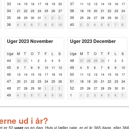
33
37
14
15
16
17
18
19
20
11
12
13
14
15
16
17
34
38
21
22
23
24
25
26
27
18
19
20
21
22
23
24
35
39
28
29
30
31
1
2
3
25
26
27
28
29
30
1
36
40
4
5
6
7
8
9
10
2
3
4
5
6
7
8
Uger 2023 November
Uger 2023 December
Uge
M
T
O
T
F
L
S
Uge
M
T
O
T
F
L
S
44
48
30
31
1
2
3
4
5
27
28
29
30
1
2
3
45
49
6
7
8
9
10
11
12
4
5
6
7
8
9
10
46
50
13
14
15
16
17
18
19
11
12
13
14
15
16
17
47
51
20
21
22
23
24
25
26
18
19
20
21
22
23
24
48
52
27
28
29
30
1
2
3
25
26
27
28
29
30
31
49
1
4
5
6
7
8
9
10
1
2
3
4
5
6
7
rne ud i år?
et er 52
uger
og en dag. Hvis vi tæller nøje, er et år 365 dage, eller 366