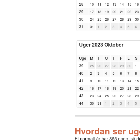
28
10
11
12
13
14
15
16
29
17
18
19
20
21
22
23
30
24
25
26
27
28
29
30
31
31
1
2
3
4
5
6
Uger 2023 Oktober
Uge
M
T
O
T
F
L
S
39
25
26
27
28
29
30
1
40
2
3
4
5
6
7
8
41
9
10
11
12
13
14
15
42
16
17
18
19
20
21
22
43
23
24
25
26
27
28
29
44
30
31
1
2
3
4
5
Hvordan ser uge
Et normalt år har 365 dage, så d