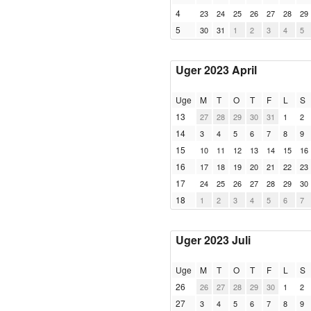
4
23
24
25
26
27
28
29
5
30
31
1
2
3
4
5
Uger 2023 April
Uge
M
T
O
T
F
L
S
13
27
28
29
30
31
1
2
14
3
4
5
6
7
8
9
15
10
11
12
13
14
15
16
16
17
18
19
20
21
22
23
17
24
25
26
27
28
29
30
18
1
2
3
4
5
6
7
Uger 2023 Juli
Uge
M
T
O
T
F
L
S
26
26
27
28
29
30
1
2
27
3
4
5
6
7
8
9