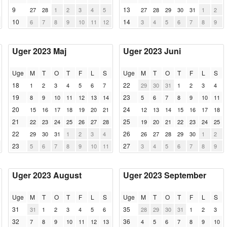
9
13
27
28
1
2
3
4
5
27
28
29
30
31
1
2
10
14
6
7
8
9
10
11
12
3
4
5
6
7
8
9
Uger 2023 Maj
Uger 2023 Juni
Uge
M
T
O
T
F
L
S
Uge
M
T
O
T
F
L
S
18
22
1
2
3
4
5
6
7
29
30
31
1
2
3
4
19
23
8
9
10
11
12
13
14
5
6
7
8
9
10
11
20
24
15
16
17
18
19
20
21
12
13
14
15
16
17
18
21
25
22
23
24
25
26
27
28
19
20
21
22
23
24
25
22
26
29
30
31
1
2
3
4
26
27
28
29
30
1
2
23
27
5
6
7
8
9
10
11
3
4
5
6
7
8
9
Uger 2023 August
Uger 2023 September
Uge
M
T
O
T
F
L
S
Uge
M
T
O
T
F
L
S
31
35
31
1
2
3
4
5
6
28
29
30
31
1
2
3
32
36
7
8
9
10
11
12
13
4
5
6
7
8
9
10