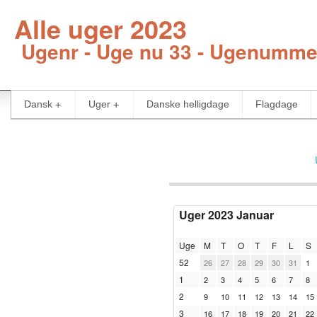
Alle uger 2023
Ugenr - Uge nu 33 - Ugenumme
Dansk
Uger
Danske helligdage
Flagdage
Uger 2023 Januar
Uge
M
T
O
T
F
L
S
52
26
27
28
29
30
31
1
1
2
3
4
5
6
7
8
2
9
10
11
12
13
14
15
3
16
17
18
19
20
21
22