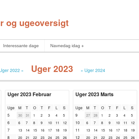
r og ugeoversigt
Interessante dage
Navnedag idag
Uger 2023
Uger 2022 «
» Uger 2024
Uger 2023 Februar
Uger 2023 Marts
Uge
M
T
O
T
F
L
S
Uge
M
T
O
T
F
L
S
5
9
30
31
1
2
3
4
5
27
28
1
2
3
4
5
6
10
6
7
8
9
10
11
12
6
7
8
9
10
11
12
7
11
13
14
15
16
17
18
19
13
14
15
16
17
18
19
8
12
20
21
22
23
24
25
26
20
21
22
23
24
25
26